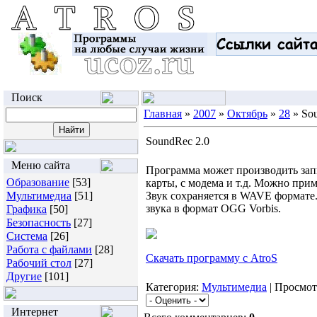
Поиск
Главная
»
2007
»
Октябрь
»
28
» Sou
SoundRec 2.0
Меню сайта
Программа может производить запи
Образование
[53]
карты, с модема и т.д. Можно при
Мультимедиа
[51]
Звук сохраняется в WAVE формате.
звука в формат OGG Vorbis.
Графика
[50]
Безопасность
[27]
Система
[26]
Работа с файлами
[28]
Скачать программу с AtroS
Рабочий стол
[27]
Другие
[101]
Категория:
Мультимедиа
| Просмот
Интернет