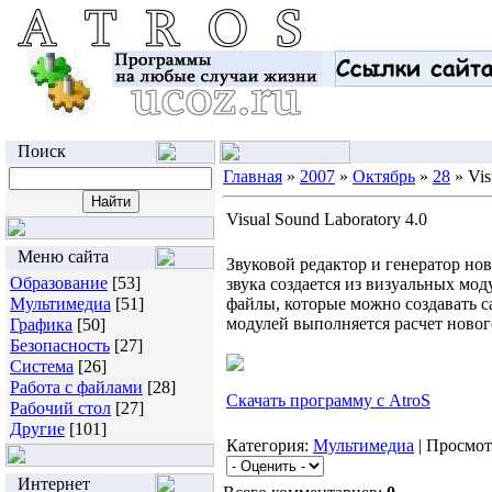
Поиск
Главная
»
2007
»
Октябрь
»
28
» Vis
Visual Sound Laboratory 4.0
Меню сайта
Звуковой редактор и генератор но
Образование
[53]
звука создается из визуальных мо
Мультимедиа
[51]
файлы, которые можно создавать с
модулей выполняется расчет новог
Графика
[50]
Безопасность
[27]
Система
[26]
Работа с файлами
[28]
Скачать программу с AtroS
Рабочий стол
[27]
Другие
[101]
Категория:
Мультимедиа
| Просмот
Интернет