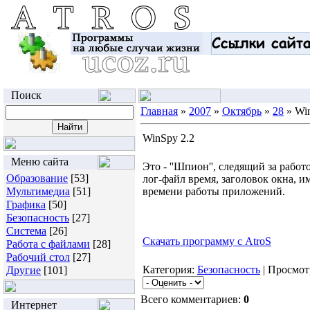
Поиск
Главная
»
2007
»
Октябрь
»
28
» Win
WinSpy 2.2
Меню сайта
Это - ''Шпион'', следящий за раб
Образование
[53]
лог-файл время, заголовок окна, и
Мультимедиа
[51]
времени работы приложений.
Графика
[50]
Безопасность
[27]
Система
[26]
Скачать программу с AtroS
Работа с файлами
[28]
Рабочий стол
[27]
Категория:
Безопасность
| Просмот
Другие
[101]
Всего комментариев:
0
Интернет