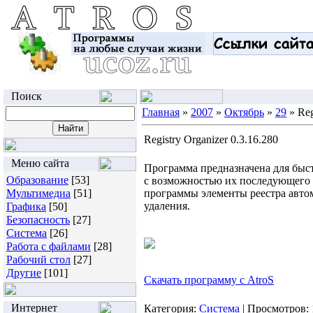
Поиск
Главная
»
2007
»
Октябрь
»
29
» Reg
Registry Organizer 0.3.16.280
Меню сайта
Программа предназначена для быст
Образование
[53]
с возможностью их последующего 
Мультимедиа
[51]
программы элементы реестра авто
удаления.
Графика
[50]
Безопасность
[27]
Система
[26]
Работа с файлами
[28]
Рабочий стол
[27]
Другие
[101]
Скачать программу с AtroS
Интернет
Категория:
Система
| Просмотров: 