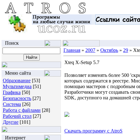
Поиск
Главная
»
2007
»
Октябрь
»
29
» Xte
Xteq X-Setup 5.7
Меню сайта
Позволяет изменять более 500 'скр
Образование
[53]
которых содержатся в реестре. Мн
Мультимедиа
[51]
помощью мастеров с подробным оп
Разработчики могут создавать сво
Графика
[50]
SDK, доступного на домашней стр
Безопасность
[27]
Система
[26]
Работа с файлами
[28]
Рабочий стол
[27]
Другие
[101]
Скачать программу с AtroS
Интернет