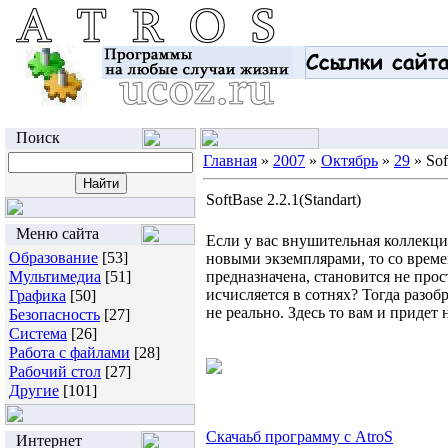
Поиск
Главная
»
2007
»
Октябрь
»
29
» Sof
SoftBase 2.2.1(Standart)
Меню сайта
Если у вас внушительная коллекци
Образование
[53]
новыми экземплярами, то со време
Мультимедиа
[51]
предназначена, становится не прос
исчисляется в сотнях? Тогда разоб
Графика
[50]
не реально. Здесь то вам и придет 
Безопасность
[27]
Система
[26]
Работа с файлами
[28]
Рабочий стол
[27]
Другие
[101]
Скачаьб программу с AtroS
Интернет