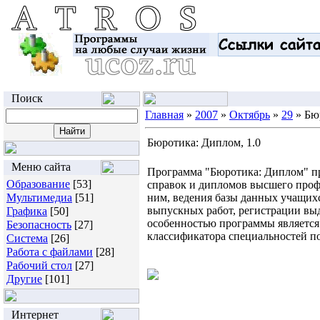
Поиск
Главная
»
2007
»
Октябрь
»
29
» Бю
Бюротика: Диплом, 1.0
Меню сайта
Программа "Бюротика: Диплом" пр
Образование
[53]
справок и дипломов высшего проф
Мультимедиа
[51]
ним, ведения базы данных учащих
выпускных работ, регистрации вы
Графика
[50]
особенностью программы является
Безопасность
[27]
классификатора специальностей п
Система
[26]
Работа с файлами
[28]
Рабочий стол
[27]
Другие
[101]
Интернет