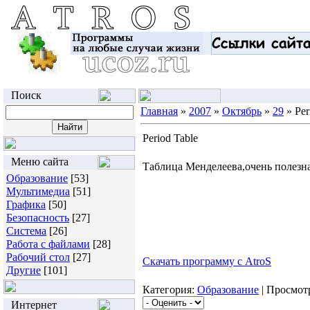
Поиск
Главная
»
2007
»
Октябрь
»
29
» Per
Period Table
Меню сайта
Таблица Менделеева,очень полезна
Образование
[53]
Мультимедиа
[51]
Графика
[50]
Безопасность
[27]
Система
[26]
Работа с файлами
[28]
Рабочий стол
[27]
Скачать программу с AtroS
Другие
[101]
Категория:
Образование
| Просмотр
Интернет