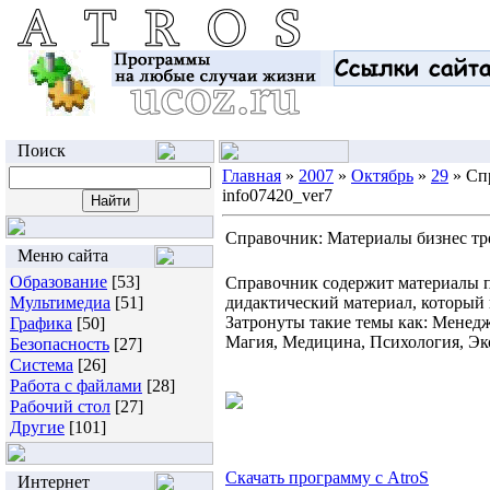
Поиск
Главная
»
2007
»
Октябрь
»
29
» Сп
info07420_ver7
Справочник: Материалы бизнес тре
Меню сайта
Образование
[53]
Справочник содержит материалы п
Мультимедиа
[51]
дидактический материал, который 
Затронуты такие темы как: Менед
Графика
[50]
Магия, Медицина, Психология, Эк
Безопасность
[27]
Система
[26]
Работа с файлами
[28]
Рабочий стол
[27]
Другие
[101]
Скачать программу с AtroS
Интернет