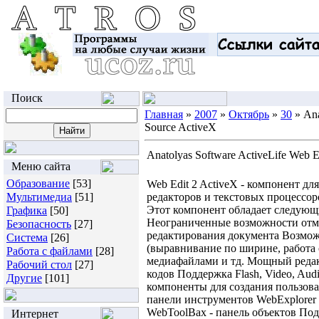
Поиск
Главная
»
2007
»
Октябрь
»
30
» Ana
Source ActiveX
Anatolyas Software ActiveLife Web 
Меню сайта
Образование
[53]
Web Edit 2 ActiveX - компонент д
Мультимедиа
[51]
редакторов и текстовых процессор
Этот компонент обладает следую
Графика
[50]
Неограниченные возможности отм
Безопасность
[27]
редактирования документа Возмож
Система
[26]
(выравнивание по ширине, работа 
Работа с файлами
[28]
медиафайлами и тд. Мощный реда
Рабочий стол
[27]
кодов Поддержка Flash, Video, A
Другие
[101]
компоненты для создания пользова
панели инструментов WebExplorer
WebToolBax - панель объектов Под
Интернет