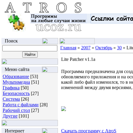
Поиск
Главная
»
2007
»
Октябрь
»
30
» Lit
Lite Patcher v1.1a
Меню сайта
Программа предназначена для соз
Образование
[53]
обновляемого приложения и на осн
Мультимедиа
[51]
какой либо файл изменился, то в 
изменений между двумя версиями, 
Графика
[50]
Безопасность
[27]
Система
[26]
Работа с файлами
[28]
Рабочий стол
[27]
Другие
[101]
Интернет
Скачать программу с AtroS