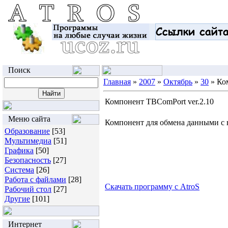
Поиск
Главная
»
2007
»
Октябрь
»
30
» Ко
Компонент TBComPort ver.2.10
Меню сайта
Компонент для обмена данными с 
Образование
[53]
Мультимедиа
[51]
Графика
[50]
Безопасность
[27]
Система
[26]
Работа с файлами
[28]
Скачать программу с AtroS
Рабочий стол
[27]
Другие
[101]
Интернет