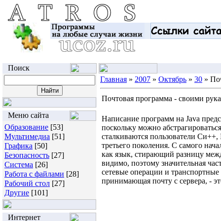
Поиск
Главная
»
2007
»
Октябрь
»
30
» По
Почтовая программа - своими рук
Меню сайта
Написание программ на Java предс
Образование
[53]
поскольку можно абстрагироваться
Мультимедиа
[51]
сталкиваются пользователи Cи++,
третьего поколения. С самого нач
Графика
[50]
как язык, стирающий разницу меж
Безопасность
[27]
видимо, поэтому значительная част
Система
[26]
сетевые операции и транспортные
Работа с файлами
[28]
принимающая почту с сервера, - эт
Рабочий стол
[27]
Другие
[101]
Интернет