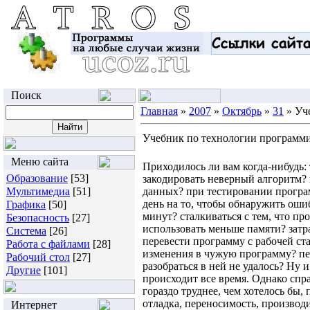
Поиск
Главная
»
2007
»
Октябрь
»
31
» Уч
Учебник по технологии программ
Меню сайта
Приходилось ли вам когда-нибудь: тратить кучу времени на то, чтобы закодировать неверный алгоритм? использовать слишком сложную структуру данных? при тестировании программы пропустить очевидную проблему? тратить день на то, чтобы обнаружить ошибку, которую можно было бы найти за пять минут? сталкиваться с тем, что программа должна работать в три раза быстрее и использовать меньше памяти? затрачивать титанические усилия на то, чтобы перевести программу с рабочей станции на PC или наоборот? пытаться внести изменения в чужую программу? переписывать программу целиком, потому что разобраться в ней не удалось? Ну и как — понравилось? С программистами такое происходит все время. Однако справиться с подобными проблемами часто гораздо труднее, чем хотелось бы, поскольку такие темы, как тестирование, отладка, переносимость, производительность, альтернативы проектирования и стиль, темы, относящиеся к практике программирования, как правило, оказываются вне сферы внимания информатики и учебных курсов по программированию. Большинство программистов изучают их сами по себе, — в основном, на собственном опыте, а некоторые не изучают вообще. В мире разнообразных интерфейсов, постоянно меняющихся языков, систем и утилит, под постоянным давлением обстоятельств мы зачастую теряем из вида главные принципы, которые должны быть основанием любой хорошей программы, — простоту, четкость и универсальность. Не уделяется должного внимания инструментам и нотациям, способам записи, которые механизируют некоторые аспекты создания программ, то есть привлекают к процессу программирования сам компьютер. Эта книга построена как раз на основных принципах, применимых к информационным технологиям на любом уровне. К таким взаимосвязанным принципам относятся: простота, благодаря которой программы остаются короткими и управляемыми, четкость и ясность, которые облегчают понимание программ и людям, и машинам, обобщенность, означающая, что программа способна корректно работать в широком диапазоне ситуаций и нормально адаптироваться к новым ситуациям, и автоматизация, которая позволяет передавать машине наиболее утомительные и скучные части нашей работы. Рассматривая программирование на различных языках, от алгоритмов и структур данных, через проектирование, отладку, тестирование, до улучшения производительности, мы иллюстрируем универсальные концепции, которые не зависят ни от языка, ни от операционной системы, ни от конкретного задания. Книга родилась из нашего многолетнего опыта в написании и поддержке разнообразнейших программ, в преподавании программирования и в общении с большим количеством программистов. Мы хотим поделиться знаниями, приобретенными благодаря этому опыту, чтобы помочь программистам всех уровней работать более эффективно и профессионально. Наша книга предназначена для читателей разных категорий. Если вы школьник или студент, вам только что прочитали курс программирования и вы захотели узнать об этом предмете побольше, эта книга расширит ваше образование моментами, которые недостаточно подробно освещаются в школе. Если разработка программ составляет часть вашей работы, но не исчерпывает ее, а только дополняет другие формы, то наша книга наверняка поможет вам делать это более эффективно. Если вы профессиональный программист и чувствуете, что в свое время недостаточно изучили перечисленные выше вопросы (или же просто хотите освежить их в памяти), или если вы руководите группой программистов и хотите ставить своим подчиненным правильные задачи, материал этой книги вам обязательно пригодится. Мы надеемся, что наши советы помогут вам писать более качественные программы. Единственное, что вам необходимо, — это иметь некоторый опыт в программировании, желательно на С, C++ или Java. Естественно, чем больше ваш опыт, тем проще вам будет понять и применить наши советы, ничто не сможет сделать эксперта из новичка за 21 день. Для работающих с системами Linux и Unix многие примеры будут более знакомы, чем для тех, кто использовал только системы Windows и Macintosh, однако все без исключения найдут в этой книге рекомендации, которые облегчат им жизнь. Каждая из девяти глав, составляющих книгу, посвящена конкретному глобальному аспекту практики программирования. В главе 1 обсуждается стиль программирования. Хороший стиль настолько необходим для написания хороших программ, что мы решили начать разговор именно с него. Хорошо написанные программы лучше, чем плохо написанные, — в них меньше ошибок, их легче отлаживать и модифицировать, — поэтому задумываться о стиле надо с самого начала. В этой главе затрагивается и такой важный аспект хорошего программирования, как применение идиом, соответствующих используемому языку программирования. Алгоритмы и структуры данных — предмет обсуждения главы 2 — занимает центральное место в учебных планах всех курсов программирования. Поскольку большинство читателей в той или иной степени уже знакомо с этим материалом, мы даем лишь краткий обзор ряда алгоритмов и структур данных, которые встречаются во многих программах. Более сложные алгоритмы и структуры д
Образование
[53]
Мультимедиа
[51]
Графика
[50]
Безопасность
[27]
Система
[26]
Работа с файлами
[28]
Рабочий стол
[27]
Другие
[101]
Интернет