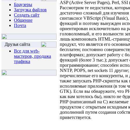
ASP (Active Server Pages), Perl, SSI 
Браузеры
Рассмотрим те недостатки, котор
Загрузка файлов
достаточно сложный для изучения 
Создать сайт
синтаксисе VBScript (Visual Basic)
Общение
функций и поэтому вынужден испо
Почта
ориентирован исключительно на ра
головоломный, и его вольности за
лишь компоновать HTML-страницу
Друзья сайта
продукт, что является его основн
бесплатен; постоянно совершенств
Все для web-
платформах; допускает работу с 
мастеров, продажа
функций (более 3 тыс.); допускае
трафика
программирование; способен испо
NNTP, POPS, net sockets 11 другие
перечисленные его конкуренты, и
также запускать PHP-скрипты как
исполняемые приложения (в том ч
GTK). Если вы обнаружите, что РНР
как вам хотелось бы), никто не бу
РНР (написанный на С) желаемые 
продуктом с открытым исходным к
дополнений путем создания собст
приветствуется.