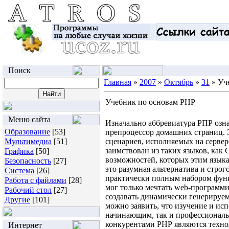
Поиск
Главная
»
2007
»
Октябрь
»
31
» Уч
Учебник по основам PHP
Меню сайта
Изначально аббревиатура РПР озна
Образование
[53]
препроцессор домашних страниц.
Мультимедиа
[51]
сценариев, исполняемых на сервер
заимствован из таких языков, как С
Графика
[50]
возможностей, которых этим язык
Безопасность
[27]
это разумная альтернатива и строг
Система
[26]
практически полным набором функ
Работа с файлами
[28]
мог только мечтать web-программи
Рабочий стол
[27]
создавать динамически генерируе
Другие
[101]
можно заявить, что изучение и ис
начинающим, так и профессионал
конкурентами РНР являются технолог
Интернет