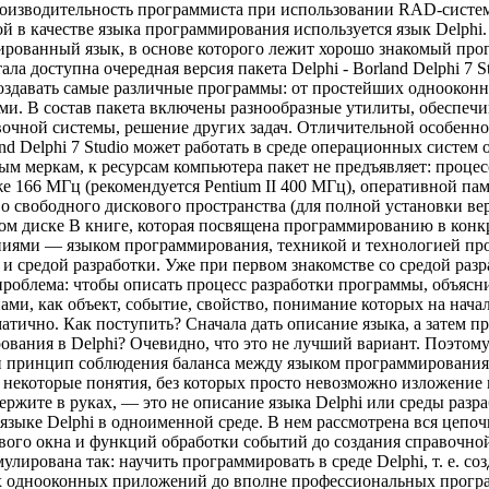
оизводительность программиста при использовании RAD-систем 
ой в качестве языка программирования используется язык Delphi
ованный язык, в основе которого лежит хорошо знакомый прогр
ла доступна очередная версия пакета Delphi - Borland Delphi 7 
т создавать самые различные программы: от простейших однооко
ми. В состав пакета включены разнообразные утилиты, обеспечи
очной системы, решение других задач. Отличительной особенно
d Delphi 7 Studio может работать в среде операционных систем 
м меркам, к ресурсам компьютера пакет не предъявляет: процес
же 166 МГц (рекомендуется Pentium II 400 МГц), оперативной па
о свободного дискового пространства (для полной установки вер
ом диске В книге, которая посвящена программированию в конкр
ниями — языком программирования, техникой и технологией п
и средой разработки. Уже при первом знакомстве со средой разр
проблема: чтобы описать процесс разработки программы, объясни
ми, как объект, событие, свойство, понимание которых на нача
тично. Как поступить? Сначала дать описание языка, а затем п
ования в Delphi? Очевидно, что это не лучший вариант. Поэтом
ен принцип соблюдения баланса между языком программировани
и некоторые понятия, без которых просто невозможно изложение 
ржите в руках, — это не описание языка Delphi или среды разраб
зыке Delphi в одноименной среде. В нем рассмотрена вся цепочк
вого окна и функций обработки событий до создания справочной
лирована так: научить программировать в среде Delphi, т. е. с
ых однооконных приложений до вполне профессиональных програ