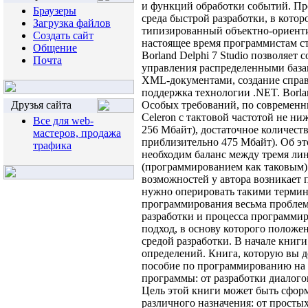
и функций обработки событий. Пр
Браузеры
среда быстрой разработки, в котор
Загрузка файлов
типизированный объектно-ориентир
Создать сайт
настоящее время программистам ста
Общение
Borland Delphi 7 Studio позволяе
Почта
управления распределенными база
XML-документами, создание справ
поддержка технологии .NET. Borlan
Друзья сайта
Особых требований, по современны
Celeron с тактовой частотой не ни
Все для web-
256 Мбайт), достаточное количеств
мастеров, продажа
приблизительно 475 Мбайт). Об эт
трафика
необходим баланс между тремя ли
(программированием как таковым) 
возможностей у автора возникает 
нужно оперировать такими термина
программирования весьма проблема
разработки и процесса программир
подход, в основу которого полож
средой разработки. В начале книг
определений. Книга, которую вы де
пособие по программированию на я
программы: от разработки диалого
Цель этой книги может быть сформу
различного назначения: от прост