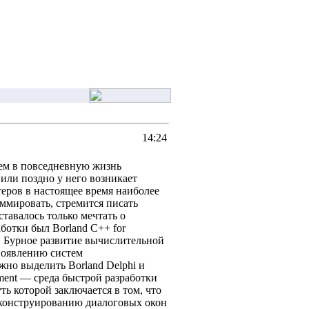
14:24
ием в повседневную жизнь
или поздно у него возникает
еров в настоящее время наиболее
аммировать, стремится писать
ставалось только мечтать о
ботки был Borland C++ for
 Бурное развитие вычислительной
появлению систем
но выделить Borland Delphi и
pment — среда быстрой разработки
ь которой заключается в том, что
о конструированию диалоговых окон