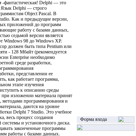
-фантастическая! Delphi — это
. Язык Delphi — строго
аммистам Object Pascal. В
Studio. Как и предыдущие версии,
нных приложений до программ
вающие работу с базами данных,
стью седьмой версии является
от Windows 98 до Windows XP.
сор должен быть типа Pentium или
мяти - 128 Мбайт (рекомендуется
сии Enterprise необходимо
етной среде разработки,
рограммирования
аботки, представлении ее
ть, как работает программа,
льном этапе изучения
риступить к описанию среды
у при изложении материала принят
я, методами программирования и
материала, даются на уровне
отки Delphi 7 Studio. Это учебное
а, весь процесс создания
Форма входа
 системы и установочного диска.
оздавать законченные программы
мм работы с базами данных.