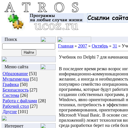
Поиск
Главная
»
2007
»
Октябрь
»
31
» Уч
Учебник по Delphi 7 для начинаю
Меню сайта
В последнее время резко возрос и
Образование
[53]
информационно-коммуникационных 
Мультимедиа
[51]
желание, а иногда и необходимост
популярно семейство операционных
Графика
[50]
программы, которые будут работать
Безопасность
[27]
создании собственных программ, р
Система
[26]
Windows, явно ориентированный н
Работа с файлами
[28]
техники, потребность в эффектив
Рабочий стол
[27]
программирования, ориентированн
Другие
[101]
Microsoft Visual Basic. В основе 
приложений) лежит технология виз
среда разработки берет на себя б
Интернет