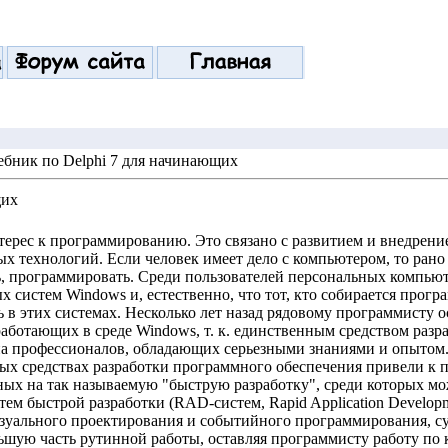
ебник по Delphi 7 для начинающих
щих
нтерес к программированию. Это связано с развитием и внедрен
технологий. Если человек имеет дело с компьютером, то рано 
ь, программировать. Среди пользователей персональных компьют
 систем Windows и, естественно, что тот, кто собирается прогр
 в этих системах. Несколько лет назад рядовому программисту о
аботающих в среде Windows, т. к. единственным средством разра
а профессионалов, обладающих серьезными знаниями и опытом.
ных средствах разработки программного обеспечения привели к 
ых на так называемую "быструю разработку", среди которых мож
систем быстрой разработки (RAD-систем, Rapid Application Develo
уального проектирования и событийного программирования, сут
ольшую часть рутинной работы, оставляя программисту работу п