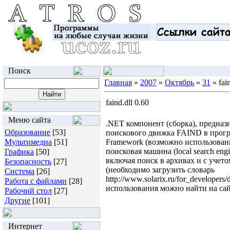
Поиск
Главная
»
2007
»
Октябрь
»
31
» fain
faind.dll 0.60
Меню сайта
.NET компонент (сборка), предназ
Образование
[53]
поискового движка FAIND в прогр
Мультимедиа
[51]
Framework (возможно использован
поисковая машина (local search e
Графика
[50]
включая поиск в архивах и с учет
Безопасность
[27]
(необходимо загрузить словарь
Система
[26]
http://www.solarix.ru/for_developers
Работа с файлами
[28]
использования можно найти на сайте 
Рабочий стол
[27]
Другие
[101]
Интернет