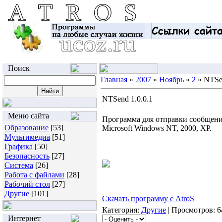
Поиск
Главная
»
2007
»
Ноябрь
»
2
» NTSen
NTSend 1.0.0.1
Меню сайта
Программа для отправки сообщений
Образование
[53]
Microsoft Windows NT, 2000, XP.
Мультимедиа
[51]
Графика
[50]
Безопасность
[27]
Система
[26]
Работа с файлами
[28]
Рабочий стол
[27]
Другие
[101]
Скачать программу с AtroS
Категория:
Другие
| Просмотров: 6
Интернет