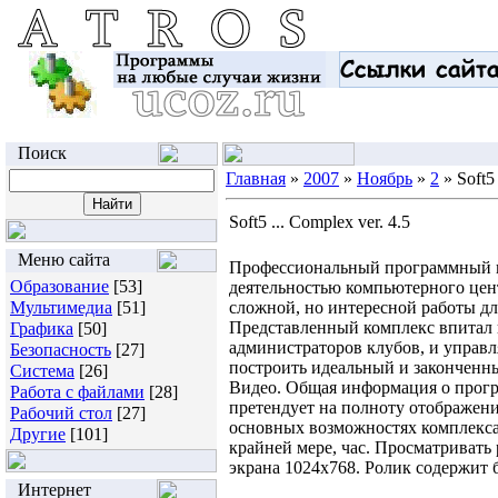
Поиск
Главная
»
2007
»
Ноябрь
»
2
» Soft5 
Soft5 ... Complex ver. 4.5
Меню сайта
Профессиональный программный к
Образование
[53]
деятельностью компьютерного цент
Мультимедиа
[51]
сложной, но интересной работы для 
Представленный комплекс впитал в
Графика
[50]
администраторов клубов, и управ
Безопасность
[27]
построить идеальный и законченн
Система
[26]
Видео. Общая информация о програ
Работа с файлами
[28]
претендует на полноту отображени
Рабочий стол
[27]
основных возможностях комплекса.
Другие
[101]
крайней мере, час. Просматривать
экрана 1024x768. Ролик содержит 
Интернет