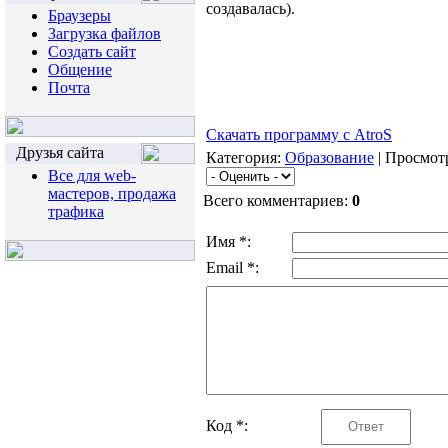
создавалась).
Браузеры
Загрузка файлов
Создать сайт
Общение
Почта
Скачать программу с AtroS
Друзья сайта
Категория:
Образование
| Просмотр
Все для web-
мастеров, продажа
Всего комментариев:
0
трафика
Имя *:
Email *:
Код *: