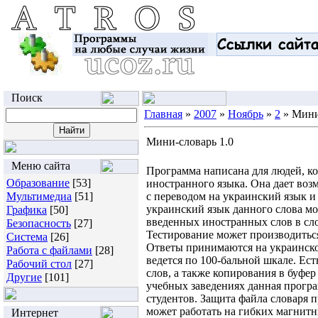
Поиск
Главная
»
2007
»
Ноябрь
»
2
» Мини
Мини-словарь 1.0
Меню сайта
Программа написана для людей, к
Образование
[53]
иностранного языка. Она дает воз
Мультимедиа
[51]
с переводом на украинский язык и
украинский язык данного слова м
Графика
[50]
введенных иностранных слов в сло
Безопасность
[27]
Тестирование может производитьс
Система
[26]
Ответы принимаются на украинско
Работа с файлами
[28]
ведется по 100-бальной шкале. Ес
Рабочий стол
[27]
слов, а также копирования в буфер
Другие
[101]
учебных заведениях данная програ
студентов. Защита файла словаря 
может работать на гибких магнитн
Интернет