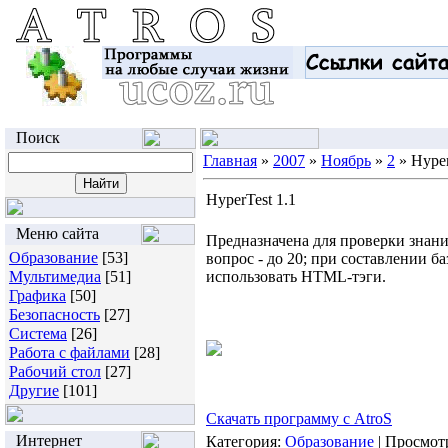
Поиск
Главная
»
2007
»
Ноябрь
»
2
» Hyper
HyperTest 1.1
Меню сайта
Предназначена для проверки знани
Образование
[53]
вопрос - до 20; при составлении 
Мультимедиа
[51]
использовать HTML-тэги.
Графика
[50]
Безопасность
[27]
Система
[26]
Работа с файлами
[28]
Рабочий стол
[27]
Другие
[101]
Скачать программу с AtroS
Интернет
Категория:
Образование
| Просмотр