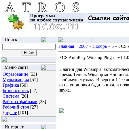
Поиск
Главная
»
2007
»
Ноябрь
»
5
» FCS A
FCS AutoPlay Winamp Plug-in v1.1.
Меню сайта
Плагин для Winamp'а, автоматиче
Образование
[53]
время. Теперь Winamp можно испол
Мультимедиа
[51]
любимую музыку. В версии 1.1.0 д
окна установки будильника, и поя
Графика
[50]
звука.
Безопасность
[27]
Система
[26]
Работа с файлами
[28]
Рабочий стол
[27]
Другие
[101]
Интернет