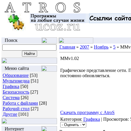
Поиск
Главная
»
2007
»
Ноябрь
»
5
» MMv
MMv1.02
Меню сайта
Графическое представление сети. 
Образование
[53]
постоянно обновляеться.
Мультимедиа
[51]
Графика
[50]
Безопасность
[27]
Система
[26]
Работа с файлами
[28]
Рабочий стол
[27]
Cкачать программу с AtroS
Другие
[101]
Категория:
Графика
| Просмотров: 
Интернет